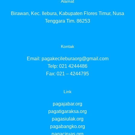
Alamat
pag
pag
Birawan, Kec. Ilebura, Kabupaten Flores Timur, Nusa
pa
pa
Tenggara Tim. 86253
pa
pa
pa
pa
Kontak
pa
pa
Email:
pagakecileburaorg@gmail.com
pa
Telp: 021 4244486
pa
Fax: 021 – 4244795
pa
pag
pa
Link
pag
pag
pagajabar.org
pa
pa
pagatigaraksa.org
pa
pagasiulak.org
pa
pagabangko.org
pagaciruas.org