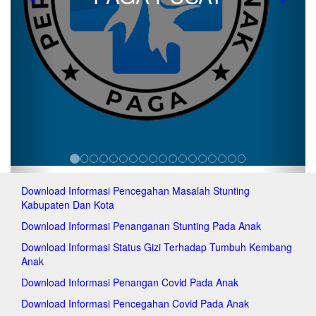
Previous
Next
pa
pag
pag
pag
pa
pa
pa
pa
pag
pag
pag
pag
pag
Download Informasi Pencegahan Masalah Stunting
pa
Kabupaten Dan Kota
pa
pag
Download Informasi Penanganan Stunting Pada Anak
pag
Download Informasi Status Gizi Terhadap Tumbuh Kembang
pa
Anak
pa
pa
Download Informasi Penangan Covid Pada Anak
pa
Download Informasi Pencegahan Covid Pada Anak
pa